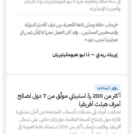
في ستة منافذ إعلامية، منها ذا نيو هيومانيتيريان وذا غارديان
والجزيرة الإنجليزية.
«إيجاب حلقة وصل بالغة الأهمية بين غرف الأخبار الدولية
والصحفيين المحليين... وقد كان العمل معها لا يُقدَّر بثمن في
تغطيتنا لحرب غزة.»
إيريك ريدي — ذا نيو هيومانيتيريان
رؤى البيانات
أكثر من 200 ردّ استبياني موثّق من 7 دول لصالح
أمرف هيلث أفريقيا
احتاجت أمرف إلى مدخلات أصحاب المصلحة من أجل مشاورة
قارّية حول إصلاح الصحة العالمية، مع تركيز خاص على شمال
أفريقيا. وقدّمت إيجاب أكثر من 200 استجابة عالية الجودة في