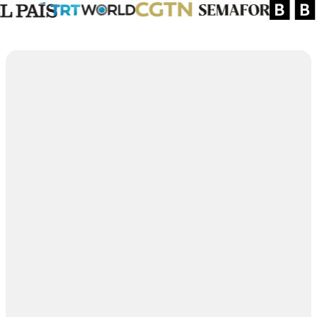
+
3,000
صحفيون
+
100
دولة
+
70
المنافذ الإعلامية
+
1,000
قصة