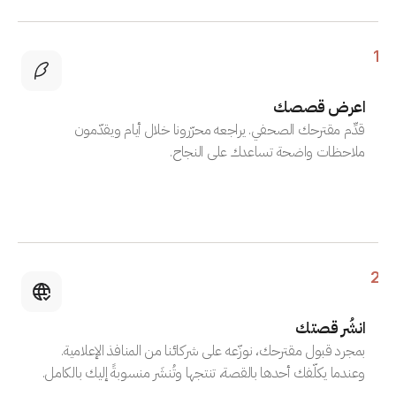
1
اعرض قصصك
قدِّم مقترحك الصحفي. يراجعه محرّرونا خلال أيام ويقدّمون
ملاحظات واضحة تساعدك على النجاح.
2
انشُر قصتك
بمجرد قبول مقترحك، نوزّعه على شركائنا من المنافذ الإعلامية.
وعندما يكلّفك أحدها بالقصة، تنتجها وتُنشَر منسوبةً إليك بالكامل.